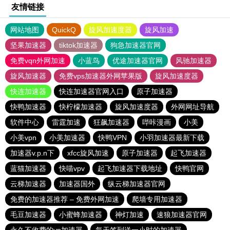
友情链接
网站地图
QuickQ
旋风加速度器
旋风加速
坚果加速器
tiktok加速器
狗急加速器官网
免费vqn外网加速
小蓝鸟
优途加速器官网
风驰加速器
旋风加速器
免费vps加速器外网苹果版
旋风加速度器
快连加速器
快连加速器官网入口
原子加速器
快鸭加速器
快柠檬加速器
旋风加速度器
外网网址导航
软件中心
雷霆加速
狂飙加速器
哔咔漫画
小美
小美vpn
小美加速器
快鸭VPN
小羽加速器最新下载
加速器v.p.n下
xfcc旋风加速
原子加速器
起飞加速器
蓝猫加速器
快喵vpv
起飞加速器下载地址
快鸭官网
云梯加速器
加速器国外
纵云梯加速器官网
免费的加速器推荐 – 免费外网加速
爬墙专用加速器
毛豆加速器
小蜜蜂加速器
神灯加速
速狼加速器官网