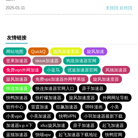
2025-01-11
支持
[0]
反对
[0]
友情链接
网站地图
QuickQ
旋风加速度器
旋风加速
坚果加速器
tiktok加速器
狗急加速器官网
免费vqn外网加速
小蓝鸟
优途加速器官网
风驰加速器
旋风加速器
免费vps加速器外网苹果版
旋风加速度器
快连加速器
快连加速器官网入口
原子加速器
快鸭加速器
快柠檬加速器
旋风加速度器
外网网址导航
软件中心
雷霆加速
狂飙加速器
哔咔漫画
小美
小美vpn
小美加速器
快鸭VPN
小羽加速器最新下载
加速器v.p.n下
xfcc旋风加速
原子加速器
起飞加速器
蓝猫加速器
快喵vpv
起飞加速器下载地址
快鸭官网