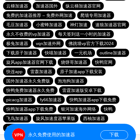
云梯加速器
加速器国外
纵云梯加速器官网
免费的加速器推荐 – 免费外网加速
爬墙专用加速器
毛豆加速器
小蜜蜂加速器
神灯加速
速狼加速器官网
永久不收费的vp加速器
每天签到送一小时的加速器
极兔加速器
vqn加速外网
佛跳墙vp官方下载2024
下载原子加速器
快喵加速器
一元机场
outline加速器
旋风app加速器官网下载
烧饼哥加速器
快鸭官网
快连app
雷轰加速器
原子加速app下载安装
国外加速器永久免费版
泡泡狗加速器
快鸭免费加速器永久免费
雷霆加速版安卓下载
picacg加速器
fy66加速器
快鸭加速器app下载免费
快鸭加速器app下载免费
银河加速海外网络
快鸭
飞鸟加速器
旋风加速度器苹果版
西柚加速器
免费vqn加速外网
暴雪加速器官网
永久免费使用的加速器
下载