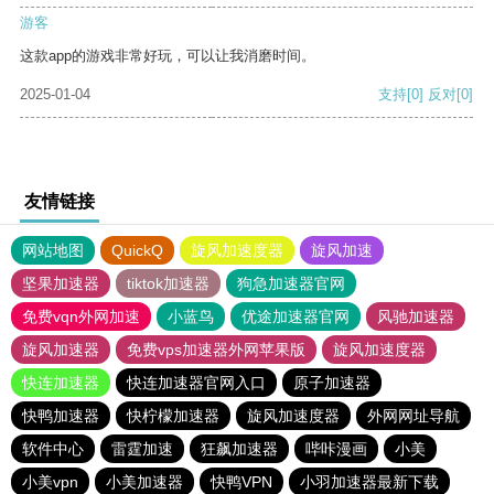
游客
这款app的游戏非常好玩，可以让我消磨时间。
2025-01-04
支持
[0]
反对
[0]
友情链接
网站地图
QuickQ
旋风加速度器
旋风加速
坚果加速器
tiktok加速器
狗急加速器官网
免费vqn外网加速
小蓝鸟
优途加速器官网
风驰加速器
旋风加速器
免费vps加速器外网苹果版
旋风加速度器
快连加速器
快连加速器官网入口
原子加速器
快鸭加速器
快柠檬加速器
旋风加速度器
外网网址导航
软件中心
雷霆加速
狂飙加速器
哔咔漫画
小美
小美vpn
小美加速器
快鸭VPN
小羽加速器最新下载