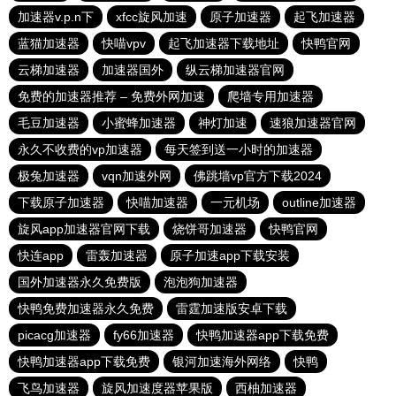
加速器v.p.n下
xfcc旋风加速
原子加速器
起飞加速器
蓝猫加速器
快喵vpv
起飞加速器下载地址
快鸭官网
云梯加速器
加速器国外
纵云梯加速器官网
免费的加速器推荐 – 免费外网加速
爬墙专用加速器
毛豆加速器
小蜜蜂加速器
神灯加速
速狼加速器官网
永久不收费的vp加速器
每天签到送一小时的加速器
极兔加速器
vqn加速外网
佛跳墙vp官方下载2024
下载原子加速器
快喵加速器
一元机场
outline加速器
旋风app加速器官网下载
烧饼哥加速器
快鸭官网
快连app
雷轰加速器
原子加速app下载安装
国外加速器永久免费版
泡泡狗加速器
快鸭免费加速器永久免费
雷霆加速版安卓下载
picacg加速器
fy66加速器
快鸭加速器app下载免费
快鸭加速器app下载免费
银河加速海外网络
快鸭
飞鸟加速器
旋风加速度器苹果版
西柚加速器