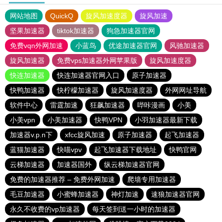
网站地图
QuickQ
旋风加速度器
旋风加速
坚果加速器
tiktok加速器
狗急加速器官网
免费vqn外网加速
小蓝鸟
优途加速器官网
风驰加速器
旋风加速器
免费vps加速器外网苹果版
旋风加速度器
快连加速器
快连加速器官网入口
原子加速器
快鸭加速器
快柠檬加速器
旋风加速度器
外网网址导航
软件中心
雷霆加速
狂飙加速器
哔咔漫画
小美
小美vpn
小美加速器
快鸭VPN
小羽加速器最新下载
加速器v.p.n下
xfcc旋风加速
原子加速器
起飞加速器
蓝猫加速器
快喵vpv
起飞加速器下载地址
快鸭官网
云梯加速器
加速器国外
纵云梯加速器官网
免费的加速器推荐 – 免费外网加速
爬墙专用加速器
毛豆加速器
小蜜蜂加速器
神灯加速
速狼加速器官网
永久不收费的vp加速器
每天签到送一小时的加速器